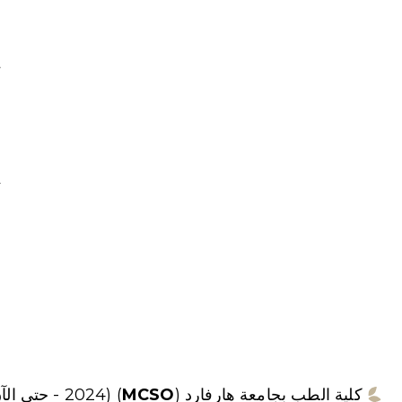
ي
و
و
ا
م
ت
ا
ع
إ
ا
كلية الطب بجامعة هارفارد (
MCSO
) (2024 - حتى الآن)