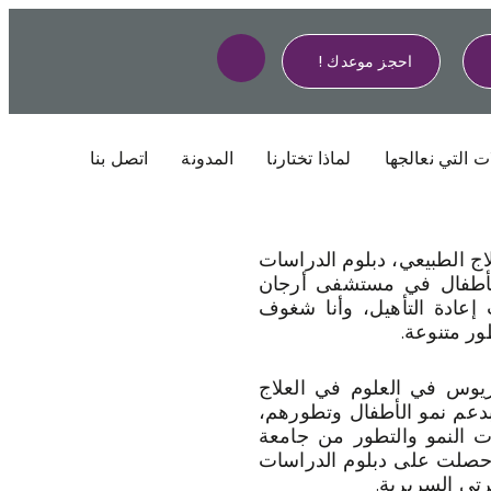
احجز موعدك !
ت التي نعالجها
لماذا تختارنا
المدونة
اتصل بنا
اج الطبيعي، دبلوم الدراسات
 للأطفال في مستشفى أرجان
إعادة التأهيل، وأنا شغوف
ور متنوعة.
رجة البكالوريوس في العلوم في العلاج
التزامي بدعم نمو الأطفال وتطورهم،
 النمو والتطور من جامعة
رة في عام 2010. وفي الآونة الأخيرة، في عام 2020، حصلت على دبلوم الدراسات
رتي السريرية.