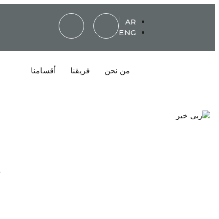
AR
ENG
من نحن
فريقنا
أقسامنا
أ
ا
ا
ب
ح
ا